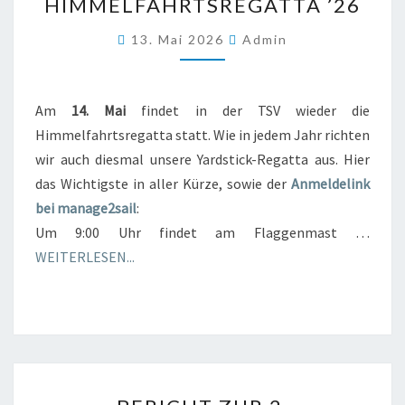
HIMMELFAHRTSREGATTA ’26
’26
13. Mai 2026
Admin
Am
14. Mai
findet in der TSV wieder die
Himmelfahrtsregatta statt. Wie in jedem Jahr richten
wir auch diesmal unsere Yardstick-Regatta aus. Hier
das Wichtigste in aller Kürze, sowie der
Anmeldelink
bei manage2sail
:
Um 9:00 Uhr findet am Flaggenmast …
WEITERLESEN...
BERICHT