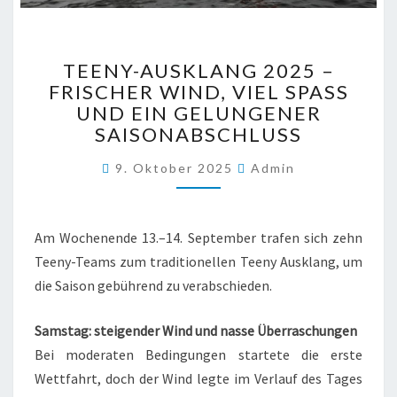
TEENY-
TEENY-AUSKLANG 2025 –
AUSKLANG
FRISCHER WIND, VIEL SPASS U
2025
ND EIN GELUNGENER S
–
FRISCHER
AISONABSCHLUSS
WIND,
VIEL
9. Oktober 2025
Admin
SPASS U
ND E
IN G
Am Wochenende 13.–14. September trafen sich zehn
ELUNGENER S
Teeny-Teams zum traditionellen Teeny Ausklang, um
AISONABSCHLUSS
die Saison gebührend zu verabschieden.
Samstag: steigender Wind und nasse Überraschungen
Bei moderaten Bedingungen startete die erste
Wettfahrt, doch der Wind legte im Verlauf des Tages