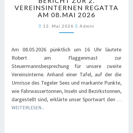
BERICHT ZUR 2.
ZUR
VEREINSINTERNEN REGATTA
2.
AM 08.MAI 2026
VEREINSINTERNEN
REGATTA
12. Mai 2026
Admin
AM
08.MAI
2026
Am 08.05.2026 pünktlich um 16 Uhr läutete
Robert am Flaggenmast zur
Steuermannsbesprechung für unsere zweite
Vereinsinterne. Anhand einer Tafel, auf der die
Umrisse des Tegeler Sees und markante Punkte,
wie Fahrwassertonnen, Inseln und Bezirkstonnen,
dargestellt sind, erklärte unser Sportwart den
…
WEITERLESEN...