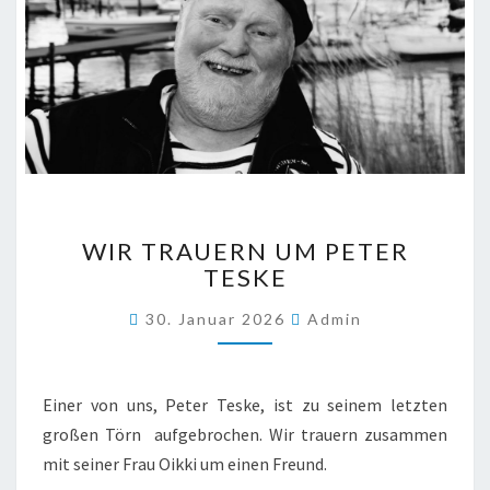
WIR
WIR TRAUERN UM PETER
TRAUERN
TESKE
UM
PETER
30. Januar 2026
Admin
TESKE
Einer von uns, Peter Teske, ist zu seinem letzten
großen Törn aufgebrochen. Wir trauern zusammen
mit seiner Frau Oikki um einen Freund.