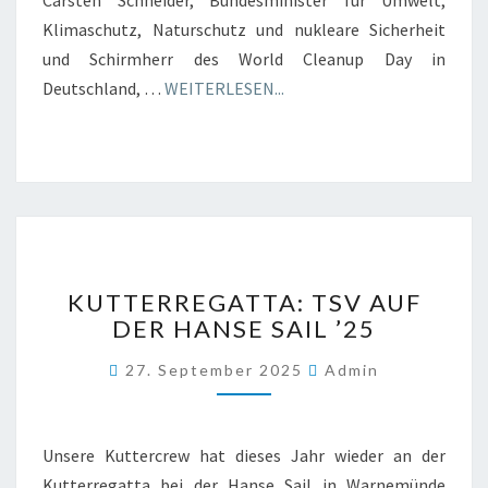
Carsten Schneider, Bundesminister für Umwelt,
Klimaschutz, Naturschutz und nukleare Sicherheit
und Schirmherr des World Cleanup Day in
Deutschland, …
WEITERLESEN...
KUTTERREGATTA:
KUTTERREGATTA: TSV AUF
TSV
DER HANSE SAIL ’25
AUF
DER
27. September 2025
Admin
HANSE
SAIL
’25
Unsere Kuttercrew hat dieses Jahr wieder an der
Kutterregatta bei der Hanse Sail in Warnemünde