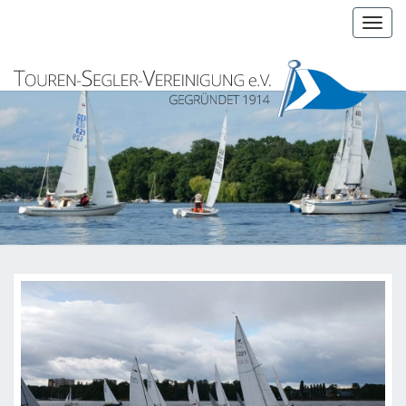
Togg
navig
TSV-
Touren-
Segler-
Vereinigung
BERLIN
E.V.